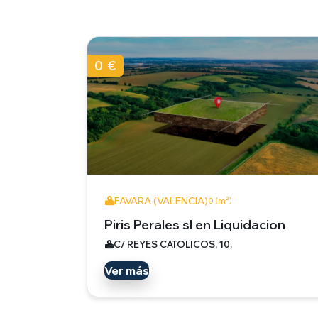
0 €
FAVARA (VALENCIA)
0 (m²)
Piris Perales sl en Liquidacion
C/ REYES CATOLICOS, 10.
Ver más