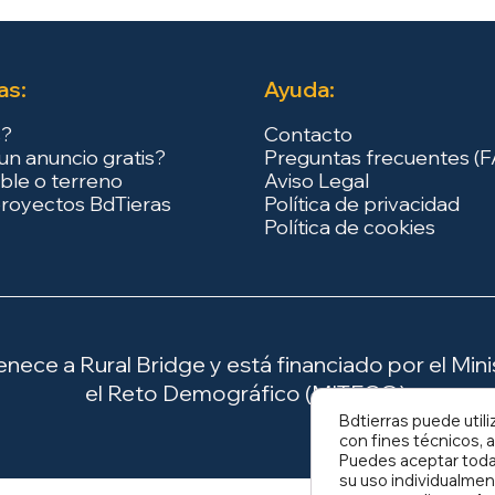
as:
Ayuda:
s?
Contacto
un anuncio gratis?
Preguntas frecuentes (
ble o terreno
Aviso Legal
royectos BdTieras
Política de privacidad
Política de cookies
ece a Rural Bridge y está financiado por el Minis
el Reto Demográfico (MITECO).
Bdtierras puede utili
con fines técnicos, a
Puedes aceptar todas
su uso individualmen