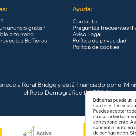
as:
Ayuda:
s?
Contacto
un anuncio gratis?
Preguntas frecuentes (
ble o terreno
Aviso Legal
royectos BdTieras
Política de privacidad
Política de cookies
ece a Rural Bridge y está financiado por el Minis
el Reto Demográfico (MITECO).
Bdtierras puede utili
con fines técnicos, a
Puedes aceptar todas
su uso individualmen
correspondiente. As
consentimiento en c
de
configuración
. S