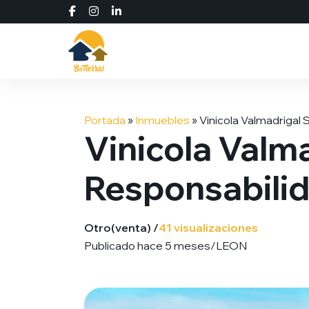
Saltar
al
Portada
»
Inmuebles
»
Vinicola Valmadrigal
contenido
Vinicola Valm
Responsabilid
Otro
(venta) /
41 visualizaciones
Publicado hace 5 meses
/
LEON