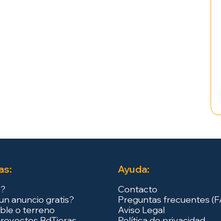
as:
Ayuda:
s?
Contacto
un anuncio gratis?
Preguntas frecuentes (
ble o terreno
Aviso Legal
royectos BdTieras
Política de privacidad