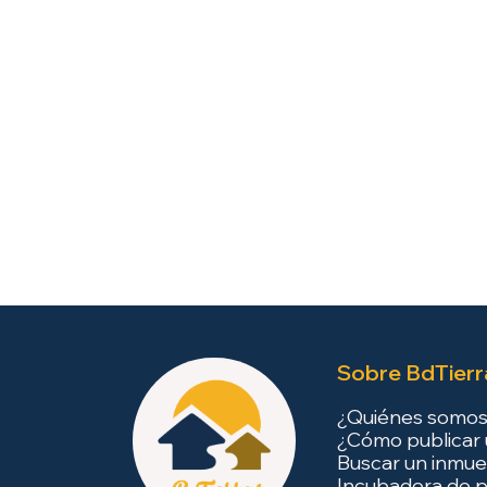
Sobre BdTierr
¿Quiénes somo
¿Cómo publicar 
Buscar un inmue
Incubadora de p