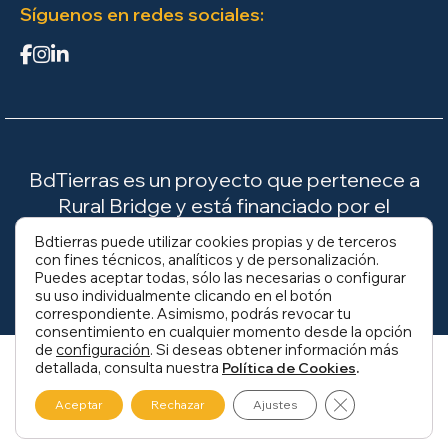
Síguenos en redes sociales:
BdTierras es un proyecto que pertenece a
Rural Bridge y está financiado por el
Ministerio para la Transición Ecológica y el
Bdtierras puede utilizar cookies propias y de terceros
Reto Demográfico (MITECO).
con fines técnicos, analíticos y de personalización.
Puedes aceptar todas, sólo las necesarias o configurar
su uso individualmente clicando en el botón
correspondiente. Asimismo, podrás revocar tu
consentimiento en cualquier momento desde la opción
de
configuración
. Si deseas obtener información más
detallada, consulta nuestra
.
Política de Cookies
Cerrar el banne
Aceptar
Rechazar
Ajustes