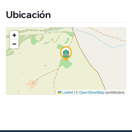
Ubicación
+
−
Leaflet
|
©
OpenStreetMap
contributors