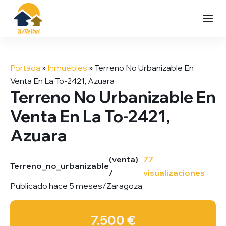
Saltar
al
Portada
»
Inmuebles
»
Terreno No Urbanizable En
contenido
Venta En La To-2421, Azuara
Terreno No Urbanizable En
Venta En La To-2421,
Azuara
(venta)
77
Terreno_no_urbanizable
/
visualizaciones
Publicado hace 5 meses
/
Zaragoza
7.500 €