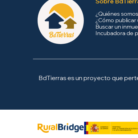
Sobre BdTierr
¿Quiénes somo
¿Cómo publicar 
Buscar un inmue
Incubadora de p
BdTierras es un proyecto que perten