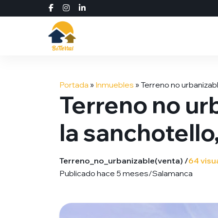
Saltar
al
Portada
»
Inmuebles
»
Terreno no urbanizabl
contenido
Terreno no ur
la sanchotello
Terreno_no_urbanizable
(venta) /
64 visu
Publicado hace 5 meses
/
Salamanca