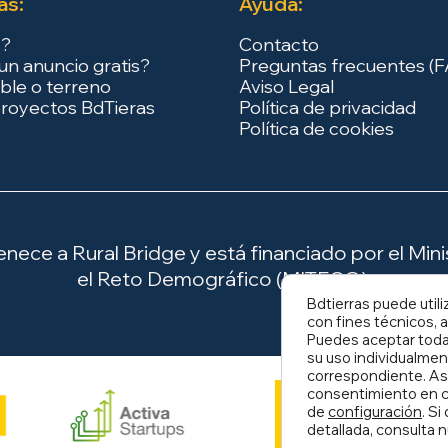
as:
Ayuda:
s?
Contacto
un anuncio gratis?
Preguntas frecuentes (
ble o terreno
Aviso Legal
royectos BdTieras
Política de privacidad
Política de cookies
ece a Rural Bridge y está financiado por el Minis
el Reto Demográfico (MITECO).
Bdtierras puede utili
con fines técnicos, a
Puedes aceptar todas
su uso individualmen
correspondiente. As
consentimiento en c
de
configuración
. S
detallada, consulta 