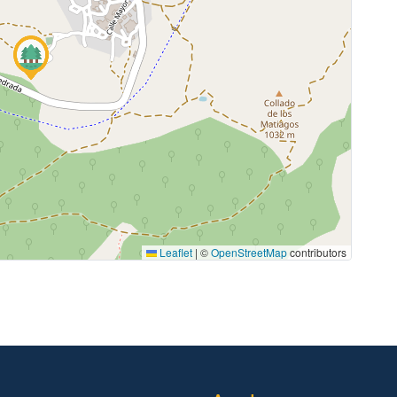
Leaflet
|
©
OpenStreetMap
contributors