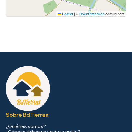
Leaflet
|
©
OpenStreetMap
contributors
Sobre BdTierras:
¿Quiénes somos?
¿Cómo publicar un anuncio gratis?