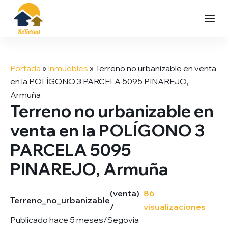
Saltar
al
Portada
»
Inmuebles
»
Terreno no urbanizable en venta
contenido
en la POLÍGONO 3 PARCELA 5095 PINAREJO,
Armuña
Terreno no urbanizable en
venta en la POLÍGONO 3
PARCELA 5095
PINAREJO, Armuña
(venta)
86
Terreno_no_urbanizable
/
visualizaciones
Publicado hace 5 meses
/
Segovia