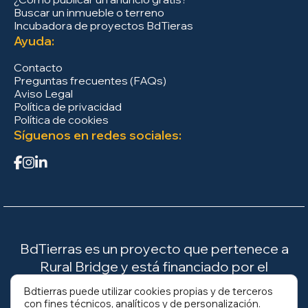
Buscar un inmueble o terreno
Incubadora de proyectos BdTieras
Ayuda:
Contacto
Preguntas frecuentes (FAQs)
Aviso Legal
Política de privacidad
Política de cookies
Síguenos en redes sociales:
BdTierras es un proyecto que pertenece a
Rural Bridge y está financiado por el
Ministerio para la Transición Ecológica y el
Bdtierras puede utilizar cookies propias y de terceros
Reto Demográfico (MITECO).
con fines técnicos, analíticos y de personalización.