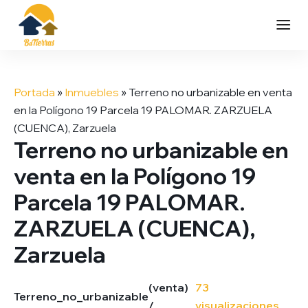
Saltar
al
Portada
»
Inmuebles
»
Terreno no urbanizable en venta
contenido
en la Polígono 19 Parcela 19 PALOMAR. ZARZUELA
(CUENCA), Zarzuela
Terreno no urbanizable en
venta en la Polígono 19
Parcela 19 PALOMAR.
ZARZUELA (CUENCA),
Zarzuela
(venta)
73
Terreno_no_urbanizable
/
visualizaciones