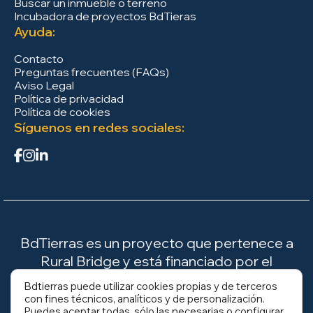
Buscar un inmueble o terreno
Incubadora de proyectos BdTieras
Ayuda:
Contacto
Preguntas frecuentes (FAQs)
Aviso Legal
Política de privacidad
Política de cookies
Síguenos en redes sociales:
BdTierras es un proyecto que pertenece a
Rural Bridge y está financiado por el
Ministerio para la Transición Ecológica y el
Bdtierras puede utilizar cookies propias y de terceros
Reto Demográfico (MITECO).
con fines técnicos, analíticos y de personalización.
Puedes aceptar todas, sólo las necesarias o configurar