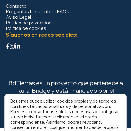
Contacto
Preguntas frecuentes (FAQs)
Aviso Legal
Política de privacidad
Política de cookies
Síguenos en redes sociales:
BdTierras es un proyecto que pertenece a
Rural Bridge y está financiado por el
Ministerio para la Transición Ecológica y el
Bdtierras puede utilizar cookies propias y de terceros
Reto Demográfico (MITECO).
con fines técnicos, analíticos y de personalización.
Puedes aceptar todas, sólo las necesarias o configurar
su uso individualmente clicando en el botón
correspondiente. Asimismo, podrás revocar tu
consentimiento en cualquier momento desde la opción