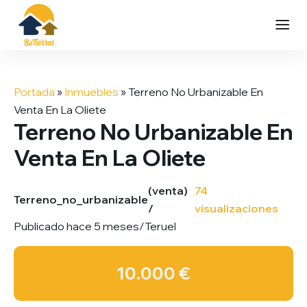
Saltar
al
Portada
»
Inmuebles
»
Terreno No Urbanizable En
contenido
Venta En La Oliete
Terreno No Urbanizable En
Venta En La Oliete
(venta)
74
Terreno_no_urbanizable
/
visualizaciones
Publicado hace 5 meses
/
Teruel
10.000 €