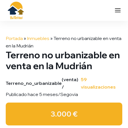
Saltar
al
Portada
»
Inmuebles
»
Terreno no urbanizable en venta
contenido
en la Mudrián
Terreno no urbanizable en
venta en la Mudrián
(venta)
59
Terreno_no_urbanizable
/
visualizaciones
Publicado hace 5 meses
/
Segovia
3.000 €