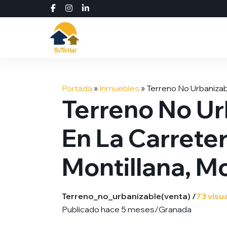
Saltar
al
Portada
»
Inmuebles
»
Terreno No Urbanizabl
contenido
Terreno No Ur
En La Carreter
Montillana, Mo
Terreno_no_urbanizable
(venta) /
73 visu
Publicado hace 5 meses
/
Granada