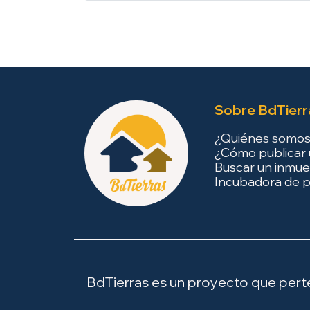
Sobre BdTierr
¿Quiénes somo
¿Cómo publicar 
Buscar un inmue
Incubadora de p
BdTierras es un proyecto que perten