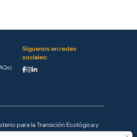
Síguenos en redes
sociales:
FAQs)
terio para la Transición Ecológica y
Cerr