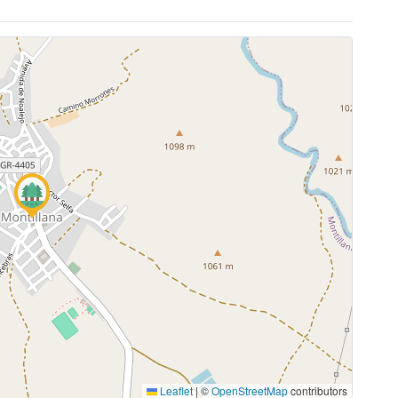
Leaflet
|
©
OpenStreetMap
contributors