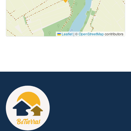
Leaflet
|
©
OpenStreetMap
contributors