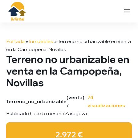
Saltar
al
Portada
»
Inmuebles
»
Terreno no urbanizable en venta
contenido
en la Campopeña, Novillas
Terreno no urbanizable en
venta en la Campopeña,
Novillas
(venta)
74
Terreno_no_urbanizable
/
visualizaciones
Publicado hace 5 meses
/
Zaragoza
2.972 €