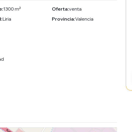
e:
1300 m²
Oferta:
venta
:
Liria
Provincia:
Valencia
ad