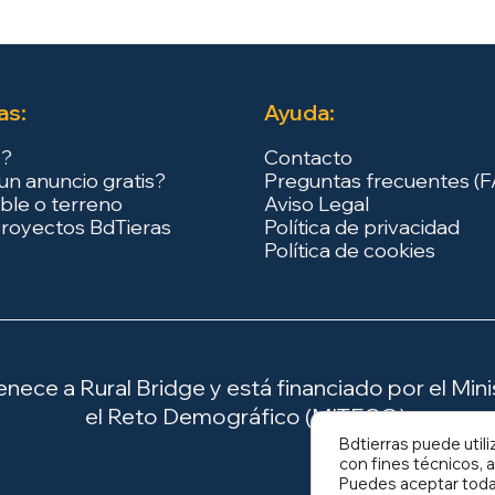
as:
Ayuda:
s?
Contacto
un anuncio gratis?
Preguntas frecuentes (
ble o terreno
Aviso Legal
royectos BdTieras
Política de privacidad
Política de cookies
ece a Rural Bridge y está financiado por el Minis
el Reto Demográfico (MITECO).
Bdtierras puede utili
con fines técnicos, a
Puedes aceptar todas