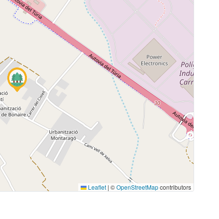
Leaflet
|
©
OpenStreetMap
contributors