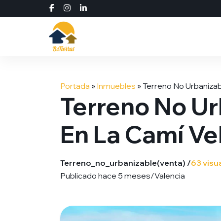
Saltar
al
Portada
»
Inmuebles
»
Terreno No Urbanizabl
contenido
Terreno No Ur
En La Camí Vel
Terreno_no_urbanizable
(venta) /
63 visu
Publicado hace 5 meses
/
Valencia