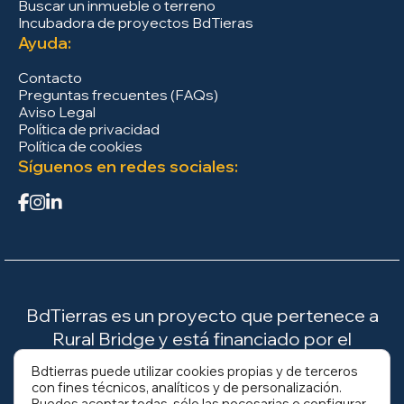
Buscar un inmueble o terreno
Incubadora de proyectos BdTieras
Ayuda:
Contacto
Preguntas frecuentes (FAQs)
Aviso Legal
Política de privacidad
Política de cookies
Síguenos en redes sociales:
BdTierras es un proyecto que pertenece a
Rural Bridge y está financiado por el
Ministerio para la Transición Ecológica y el
Bdtierras puede utilizar cookies propias y de terceros
Reto Demográfico (MITECO).
con fines técnicos, analíticos y de personalización.
Puedes aceptar todas, sólo las necesarias o configurar