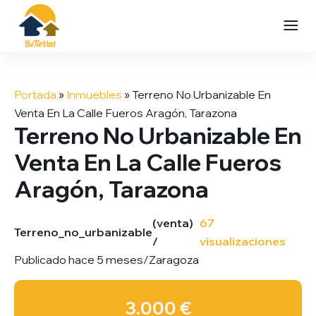
Saltar
al
Portada
»
Inmuebles
»
Terreno No Urbanizable En
contenido
Venta En La Calle Fueros Aragón, Tarazona
Terreno No Urbanizable En
Venta En La Calle Fueros
Aragón, Tarazona
(venta)
67
Terreno_no_urbanizable
/
visualizaciones
Publicado hace 5 meses
/
Zaragoza
3.000 €