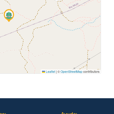
Leaflet
|
©
OpenStreetMap
contributors
as:
Ayuda: