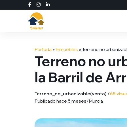
Saltar
al
Portada
»
Inmuebles
»
Terreno no urbanizabl
contenido
Terreno no ur
la Barril de A
Terreno_no_urbanizable
(venta) /
65 visu
Publicado hace 5 meses
/
Murcia