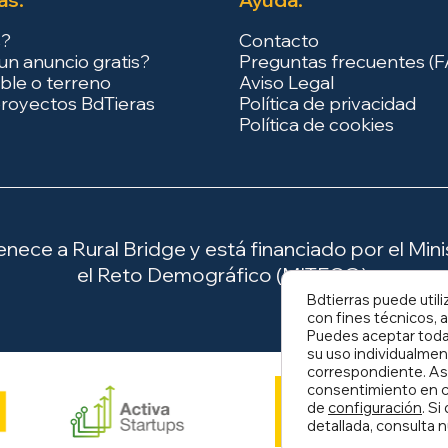
s?
Contacto
un anuncio gratis?
Preguntas frecuentes (
ble o terreno
Aviso Legal
royectos BdTieras
Política de privacidad
Política de cookies
ece a Rural Bridge y está financiado por el Minis
el Reto Demográfico (MITECO).
Bdtierras puede utili
con fines técnicos, a
Puedes aceptar todas
su uso individualmen
correspondiente. As
consentimiento en c
de
configuración
. S
detallada, consulta 