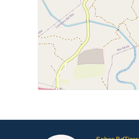
Sobre BdTierr