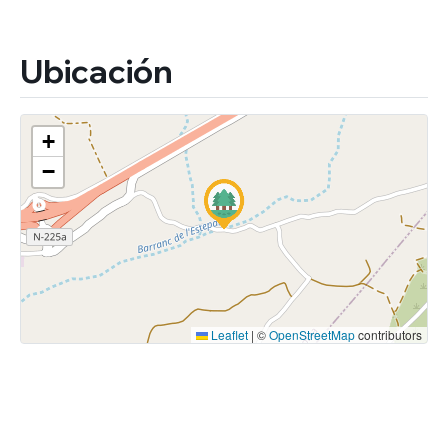
Ubicación
+
−
Leaflet
|
©
OpenStreetMap
contributors