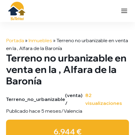
Saltar
al
Portada
»
Inmuebles
»
Terreno no urbanizable en venta
contenido
en la , Alfara de la Baronía
Terreno no urbanizable en
venta en la , Alfara de la
Baronía
(venta)
82
Terreno_no_urbanizable
/
visualizaciones
Publicado hace 5 meses
/
Valencia
6.944 €