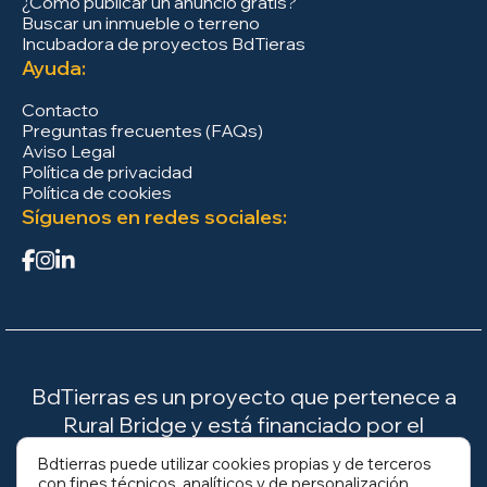
¿Cómo publicar un anuncio gratis?
Buscar un inmueble o terreno
Incubadora de proyectos BdTieras
Ayuda:
Contacto
Preguntas frecuentes (FAQs)
Aviso Legal
Política de privacidad
Política de cookies
Síguenos en redes sociales:
BdTierras es un proyecto que pertenece a
Rural Bridge y está financiado por el
Ministerio para la Transición Ecológica y el
Bdtierras puede utilizar cookies propias y de terceros
Reto Demográfico (MITECO).
con fines técnicos, analíticos y de personalización.