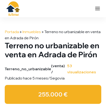
Saltar
al
Portada
»
Inmuebles
»
Terreno no urbanizable en venta
contenido
en Adrada de Pirón
Terreno no urbanizable en
venta en Adrada de Pirón
(venta)
53
Terreno_no_urbanizable
/
visualizaciones
Publicado hace 5 meses
/
Segovia
255.000 €