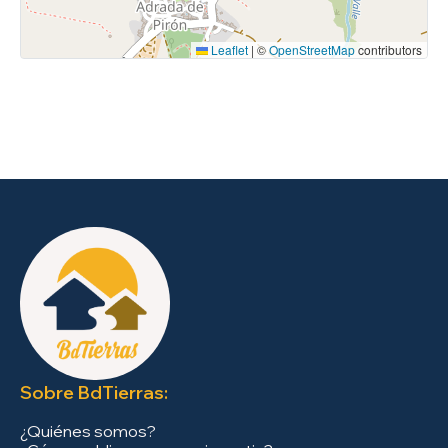
Leaflet
|
©
OpenStreetMap
contributors
Sobre BdTierras:
¿Quiénes somos?