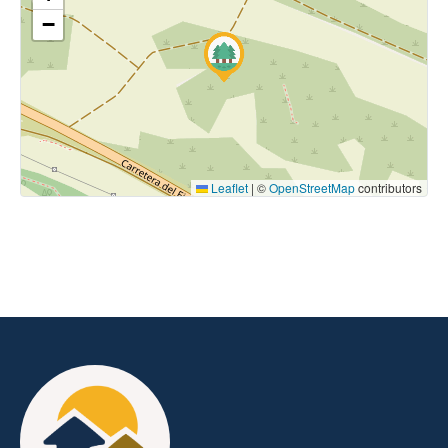
−
Leaflet
|
©
OpenStreetMap
contributors