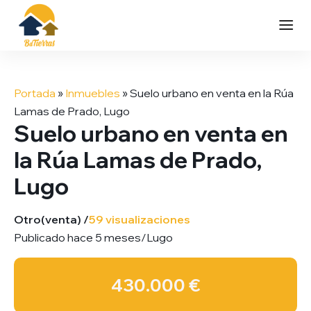
Saltar
al
Portada
»
Inmuebles
»
Suelo urbano en venta en la Rúa
contenido
Lamas de Prado, Lugo
Suelo urbano en venta en
la Rúa Lamas de Prado,
Lugo
Otro
(venta) /
59 visualizaciones
Publicado hace 5 meses
/
Lugo
430.000 €