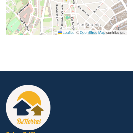
Leaflet
|
©
OpenStreetMap
contributors