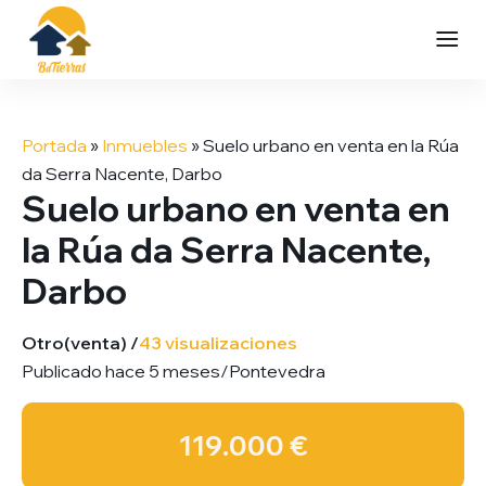
Saltar
al
Portada
»
Inmuebles
»
Suelo urbano en venta en la Rúa
contenido
da Serra Nacente, Darbo
Suelo urbano en venta en
la Rúa da Serra Nacente,
Darbo
Otro
(venta) /
43 visualizaciones
Publicado hace 5 meses
/
Pontevedra
119.000 €