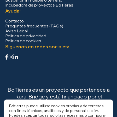
Buscar un inmueble o terreno
Incubadora de proyectos BdTieras
Ayuda:
Contacto
Preguntas frecuentes (FAQs)
Aviso Legal
Política de privacidad
Política de cookies
Síguenos en redes sociales:
BdTierras es un proyecto que pertenece a
Rural Bridge y está financiado por el
Ministerio para la Transición Ecológica y el
Bdtierras puede utilizar cookies propias y de terceros
Reto Demográfico (MITECO).
con fines técnicos, analíticos y de personalización.
Puedes aceptar todas, sólo las necesarias o configurar