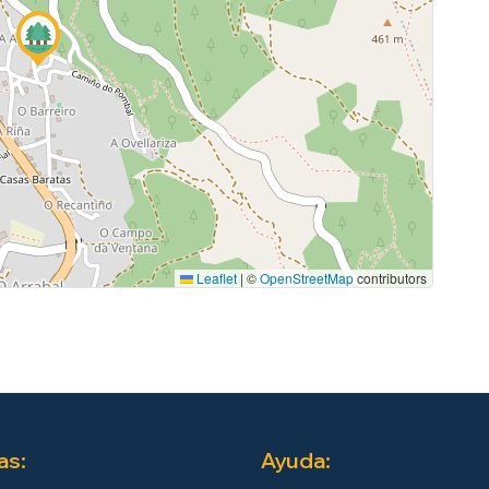
Leaflet
|
©
OpenStreetMap
contributors
as:
Ayuda: