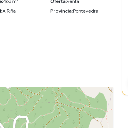
e:
463 m²
Oferta:
venta
:
A Riña
Provincia:
Pontevedra