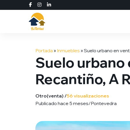
Saltar
al
Portada
»
Inmuebles
»
Suelo urbano en venta
contenido
Suelo urbano 
Recantiño, A 
Otro
(venta) /
56 visualizaciones
Publicado hace 5 meses
/
Pontevedra