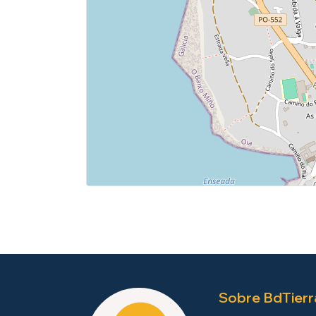
Sobre BdTierr