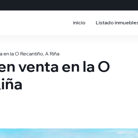
inicio
Listado inmueble
 en la O Recantiño, A Riña
en venta en la O
Riña