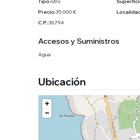
Tipo:
otro
Superfici
Precio:
35.000 €
Localidad
C.P.:
36794
Accesos y Suministros
Agua
Ubicación
+
−