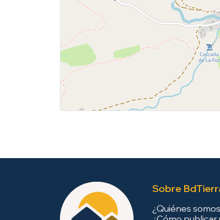
Sobre BdTierr
¿Quiénes somo
¿Cómo publicar 