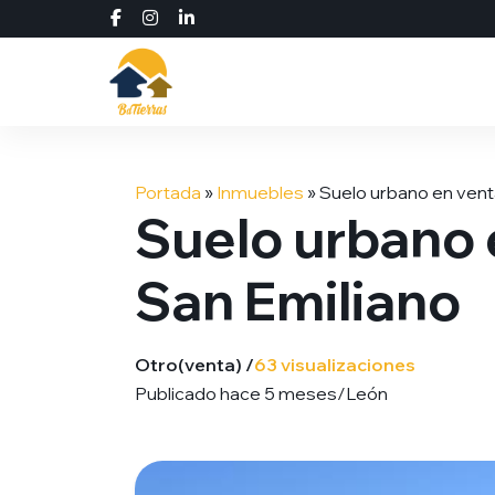
Saltar
al
Portada
»
Inmuebles
»
Suelo urbano en venta
contenido
Suelo urbano e
San Emiliano
Otro
(venta) /
63 visualizaciones
Publicado hace 5 meses
/
León