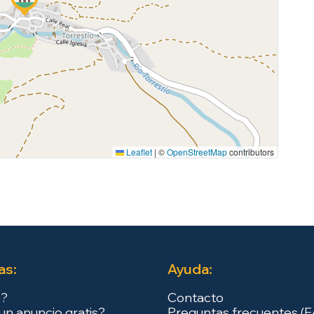
Leaflet
|
©
OpenStreetMap
contributors
as:
Ayuda:
s?
Contacto
un anuncio gratis?
Preguntas frecuentes (