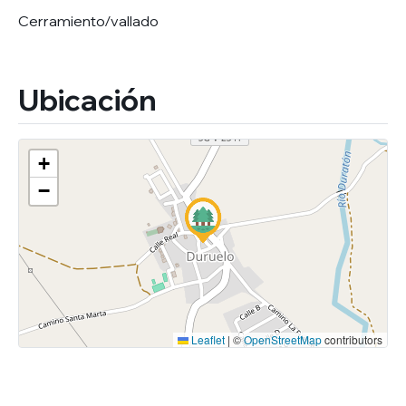
Cerramiento/vallado
Ubicación
+
−
Leaflet
|
©
OpenStreetMap
contributors