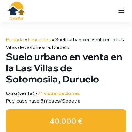
Saltar
al
Portada
»
Inmuebles
»
Suelo urbano en venta en la Las
contenido
Villas de Sotomosila, Duruelo
Suelo urbano en venta en
la Las Villas de
Sotomosila, Duruelo
Otro
(venta) /
71 visualizaciones
Publicado hace 5 meses
/
Segovia
40.000 €