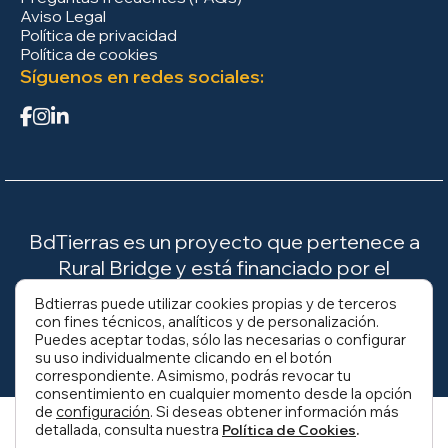
Aviso Legal
Política de privacidad
Política de cookies
Síguenos en redes sociales:
BdTierras es un proyecto que pertenece a
Rural Bridge y está financiado por el
Ministerio para la Transición Ecológica y el
Bdtierras puede utilizar cookies propias y de terceros
Reto Demográfico (MITECO).
con fines técnicos, analíticos y de personalización.
Puedes aceptar todas, sólo las necesarias o configurar
su uso individualmente clicando en el botón
correspondiente. Asimismo, podrás revocar tu
consentimiento en cualquier momento desde la opción
de
configuración
. Si deseas obtener información más
detallada, consulta nuestra
.
Política de Cookies