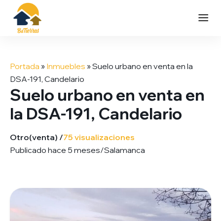
Saltar
al
Portada
»
Inmuebles
»
Suelo urbano en venta en la
contenido
DSA-191, Candelario
Suelo urbano en venta en
la DSA-191, Candelario
Otro
(venta) /
75 visualizaciones
Publicado hace 5 meses
/
Salamanca