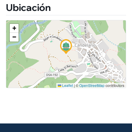
Ubicación
+
−
Leaflet
|
©
OpenStreetMap
contributors