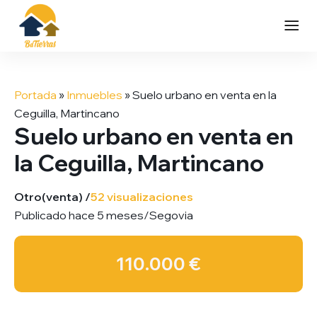
Saltar
al
Portada
»
Inmuebles
»
Suelo urbano en venta en la
contenido
Ceguilla, Martincano
Suelo urbano en venta en
la Ceguilla, Martincano
Otro
(venta) /
52 visualizaciones
Publicado hace 5 meses
/
Segovia
110.000 €