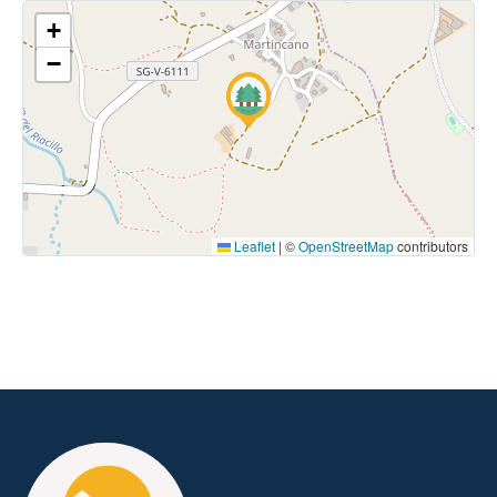
+
−
Leaflet
|
©
OpenStreetMap
contributors