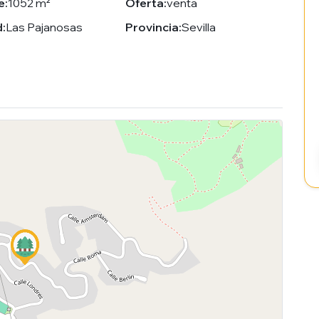
e:
1052 m²
Oferta:
venta
:
Las Pajanosas
Provincia:
Sevilla