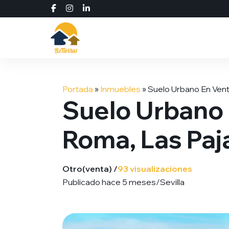
Saltar
al
Portada
»
Inmuebles
»
Suelo Urbano En Vent
contenido
Suelo Urbano 
Roma, Las Pa
Otro
(venta) /
93 visualizaciones
Publicado hace 5 meses
/
Sevilla