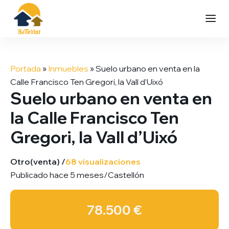
Saltar
al
Portada
»
Inmuebles
»
Suelo urbano en venta en la
contenido
Calle Francisco Ten Gregori, la Vall d’Uixó
Suelo urbano en venta en
la Calle Francisco Ten
Gregori, la Vall d’Uixó
Otro
(venta) /
68 visualizaciones
Publicado hace 5 meses
/
Castellón
78.500 €