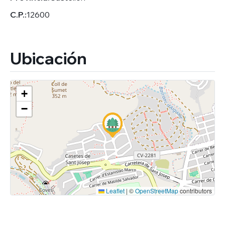
C.P.:
12600
Ubicación
+
−
Leaflet
|
©
OpenStreetMap
contributors