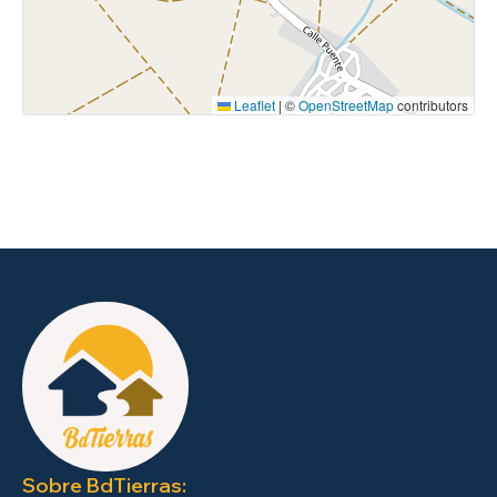
Leaflet
|
©
OpenStreetMap
contributors
Sobre BdTierras: