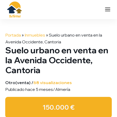
Saltar
al
Portada
»
Inmuebles
»
Suelo urbano en venta en la
contenido
Avenida Occidente, Cantoria
Suelo urbano en venta en
la Avenida Occidente,
Cantoria
Otro
(venta) /
68 visualizaciones
Publicado hace 5 meses
/
Almería
150.000 €