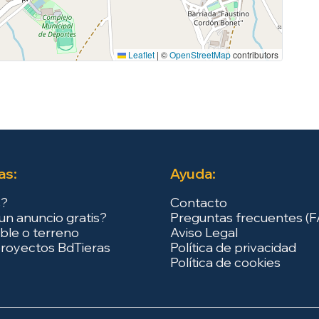
Leaflet
|
©
OpenStreetMap
contributors
as:
Ayuda:
s?
Contacto
un anuncio gratis?
Preguntas frecuentes (
ble o terreno
Aviso Legal
royectos BdTieras
Política de privacidad
Política de cookies