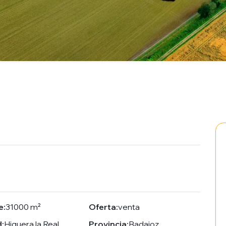
e:
31000 m²
Oferta:
venta
:
Higuera la Real
Provincia:
Badajoz