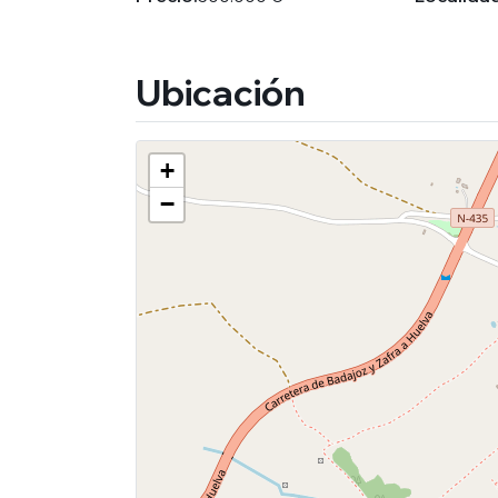
Ubicación
+
−