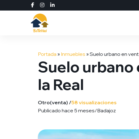
Saltar
al
Portada
»
Inmuebles
»
Suelo urbano en venta
contenido
Suelo urbano 
la Real
Otro
(venta) /
58 visualizaciones
Publicado hace 5 meses
/
Badajoz