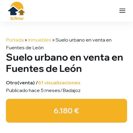
Saltar
al
Portada
»
Inmuebles
»
Suelo urbano en venta en
contenido
Fuentes de León
Suelo urbano en venta en
Fuentes de León
Otro
(venta) /
61 visualizaciones
Publicado hace 5 meses
/
Badajoz
6.180 €