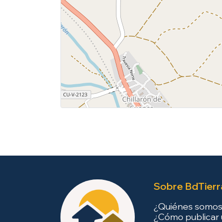
Sobre BdTierr
¿Quiénes somo
¿Cómo publicar 