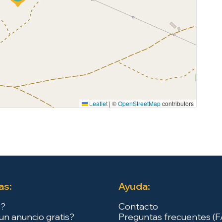
Leaflet
|
©
OpenStreetMap
contributors
as:
Ayuda:
s?
Contacto
un anuncio gratis?
Preguntas frecuentes (