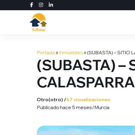
Saltar
al
Portada
»
Inmuebles
»
(SUBASTA) – SITIO 
contenido
(SUBASTA) – S
CALASPARRA 
Otro
(otro) /
67 visualizaciones
Publicado hace 5 meses
/
Murcia