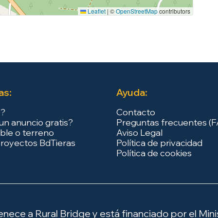
Leaflet
|
©
OpenStreetMap
contributors
as:
Ayuda:
s?
Contacto
un anuncio gratis?
Preguntas frecuentes (
ble o terreno
Aviso Legal
royectos BdTieras
Política de privacidad
Política de cookies
ece a Rural Bridge y está financiado por el Minis