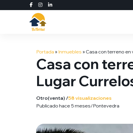
Saltar
al
Portada
»
Inmuebles
»
Сasa con terreno en v
contenido
Сasa con terre
Lugar Currelos
Otro
(venta) /
58 visualizaciones
Publicado hace 5 meses
/
Pontevedra