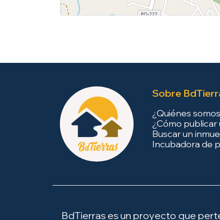
Sobre BdTierr
¿Quiénes somo
¿Cómo publicar 
Buscar un inmue
Incubadora de p
BdTierras es un proyecto que perten