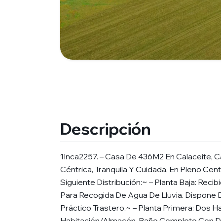
Descripción
1Inca2257. – Casa De 436M2 En Calaceite, Ca
Céntrica, Tranquila Y Cuidada, En Pleno Cen
Siguiente Distribución:~ – Planta Baja: Reci
Para Recogida De Agua De Lluvia. Dispone
Práctico Trastero.~ – Planta Primera: Dos Ha
Habitación/Almacén, Baño Completo Con 