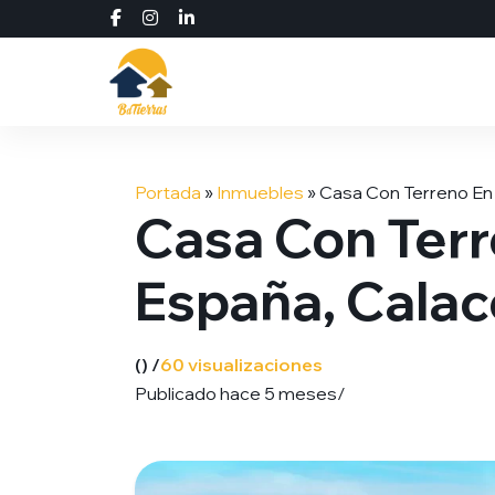
Saltar
al
Portada
»
Inmuebles
»
Сasa Con Terreno En 
contenido
Сasa Con Terr
España, Calac
() /
60 visualizaciones
Publicado hace 5 meses
/