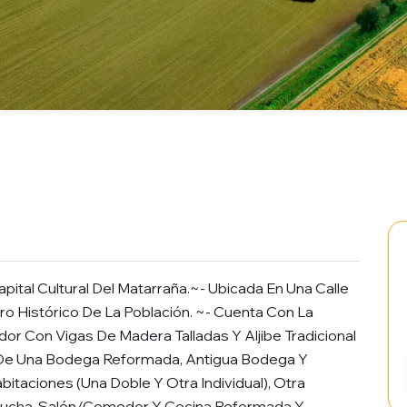
pital Cultural Del Matarraña.~- Ubicada En Una Calle
tro Histórico De La Población. ~- Cuenta Con La
bidor Con Vigas De Madera Talladas Y Aljibe Tradicional
 De Una Bodega Reformada, Antigua Bodega Y
bitaciones (Una Doble Y Otra Individual), Otra
Ducha, Salón/Comedor Y Cocina Reformada Y