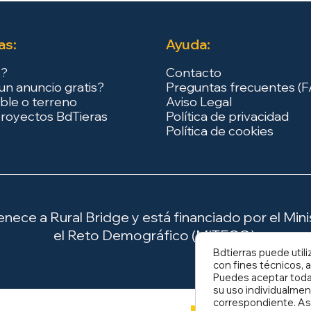
as:
Ayuda:
s?
Contacto
un anuncio gratis?
Preguntas frecuentes (
ble o terreno
Aviso Legal
royectos BdTieras
Política de privacidad
Política de cookies
ece a Rural Bridge y está financiado por el Minis
el Reto Demográfico (MITECO).
Bdtierras puede utili
con fines técnicos, a
Puedes aceptar todas
su uso individualmen
correspondiente. As