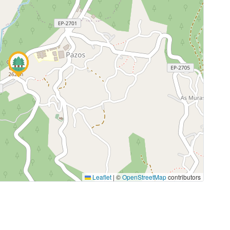
Leaflet
|
©
OpenStreetMap
contributors