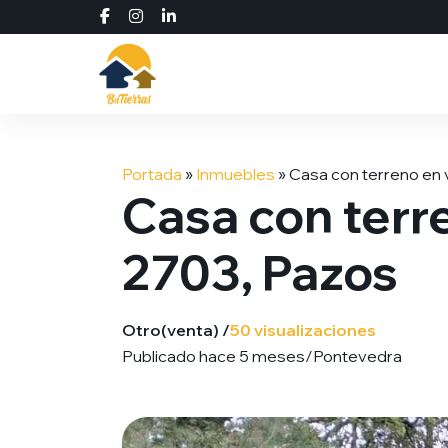
Saltar
al
Portada
»
Inmuebles
»
Сasa con terreno en 
contenido
Сasa con terre
2703, Pazos
Otro
(venta) /
50 visualizaciones
Publicado hace 5 meses
/
Pontevedra