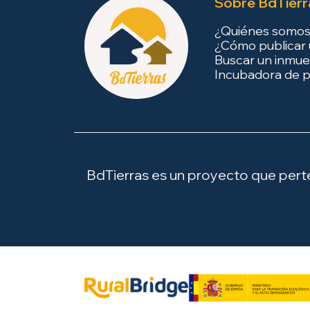
Sobre BdTierr
¿Quiénes somo
¿Cómo publicar 
Buscar un inmue
Incubadora de p
BdTierras es un proyecto que perten