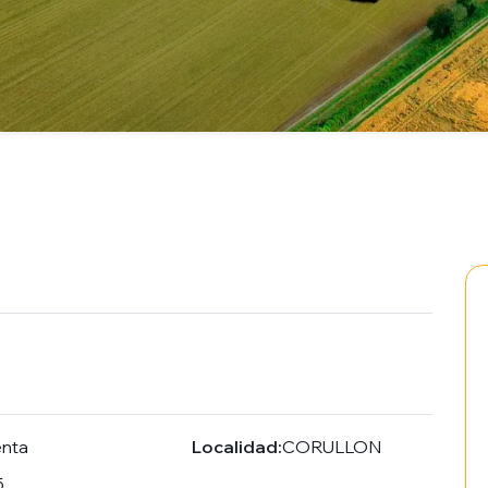
enta
Localidad:
CORULLON
5