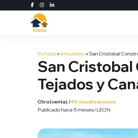
Saltar
al
Portada
»
Inmuebles
»
San Cristobal Constr
contenido
San Cristobal
Tejados y Can
Otro
(venta) /
40 visualizaciones
Publicado hace 5 meses
/
LEON