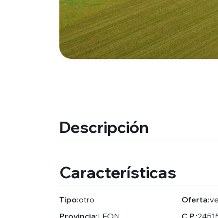
Descripción
Características
Tipo:
otro
Oferta:
v
Provincia:
LEON
C.P.:
2451