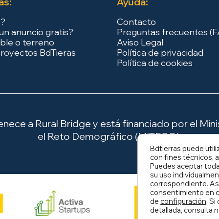
as:
Ayuda:
s?
Contacto
un anuncio gratis?
Preguntas frecuentes (
ble o terreno
Aviso Legal
royectos BdTieras
Política de privacidad
Política de cookies
ece a Rural Bridge y está financiado por el Minis
el Reto Demográfico (MITECO).
Bdtierras puede utili
con fines técnicos, a
Puedes aceptar todas
su uso individualmen
correspondiente. As
consentimiento en c
de
configuración
. S
detallada, consulta 