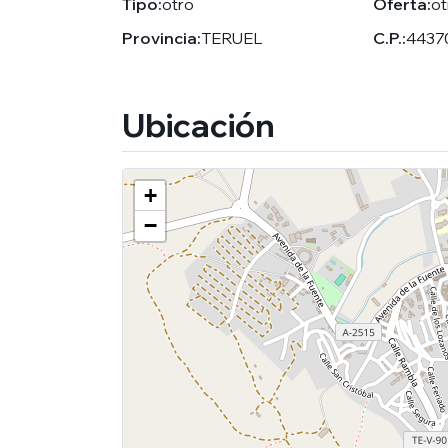
Tipo:
otro
Oferta:
ot
Provincia:
TERUEL
C.P.:
4437
Ubicación
+
−