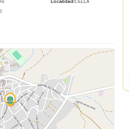
ro
Localidad:
CELLA
0