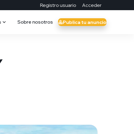
Registro usuario
Acceder
s
Sobre nosotros
Publica tu anuncio
Y