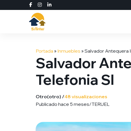
Saltar
al
Portada
»
Inmuebles
»
Salvador Antequera I
contenido
Salvador Ante
Telefonia Sl
Otro
(otro) /
48 visualizaciones
Publicado hace 5 meses
/
TERUEL