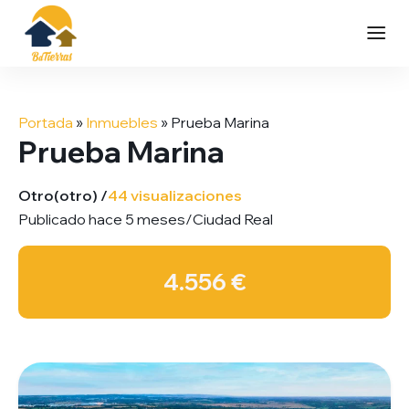
Saltar
al
Portada
»
Inmuebles
»
Prueba Marina
contenido
Prueba Marina
Otro
(otro) /
44 visualizaciones
Publicado hace 5 meses
/
Ciudad Real
4.556 €