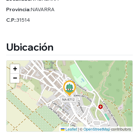
Provincia:
NAVARRA
C.P.:
31514
Ubicación
+
−
Leaflet
|
©
OpenStreetMap
contributors