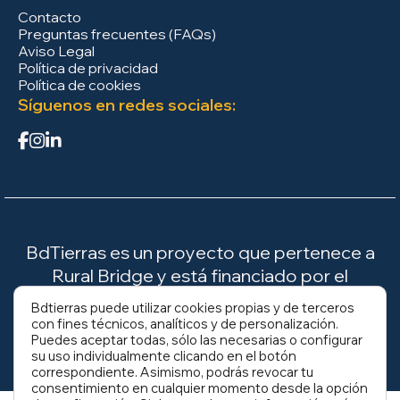
Contacto
Preguntas frecuentes (FAQs)
Aviso Legal
Política de privacidad
Política de cookies
Síguenos en redes sociales:
BdTierras es un proyecto que pertenece a
Rural Bridge y está financiado por el
Ministerio para la Transición Ecológica y el
Bdtierras puede utilizar cookies propias y de terceros
Reto Demográfico (MITECO).
con fines técnicos, analíticos y de personalización.
Puedes aceptar todas, sólo las necesarias o configurar
su uso individualmente clicando en el botón
correspondiente. Asimismo, podrás revocar tu
consentimiento en cualquier momento desde la opción