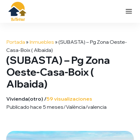
Saltar
al
Portada
»
Inmuebles
»
(SUBASTA) – Pg Zona Oeste-
contenido
Casa-Boix ( Albaida)
(SUBASTA) – Pg Zona
Oeste-Casa-Boix (
Albaida)
Vivienda
(otro) /
59 visualizaciones
Publicado hace 5 meses
/
València/valencia