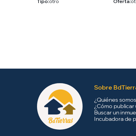
Tipo:
otro
Oferta:
ot
Sobre BdTierr
¿Quiénes somo
¿Cómo publicar 
Buscar un inmue
Incubadora de p