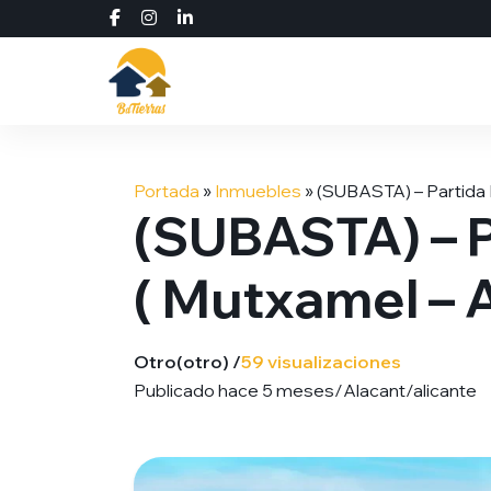
Saltar
al
Portada
»
Inmuebles
»
(SUBASTA) – Partida 
contenido
(SUBASTA) – P
( Mutxamel – A
Otro
(otro) /
59 visualizaciones
Publicado hace 5 meses
/
Alacant/alicante