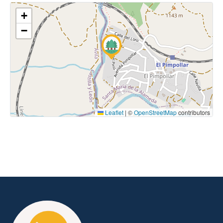
+
−
Leaflet
|
©
OpenStreetMap
contributors