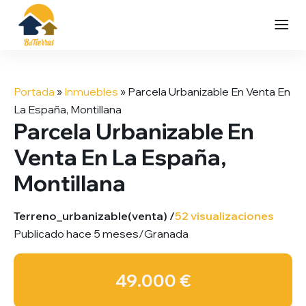
Saltar
al
Portada
»
Inmuebles
»
Parcela Urbanizable En Venta En
contenido
La España, Montillana
Parcela Urbanizable En
Venta En La España,
Montillana
Terreno_urbanizable
(venta) /
52 visualizaciones
Publicado hace 5 meses
/
Granada
49.000 €