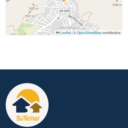
Leaflet
|
©
OpenStreetMap
contributors