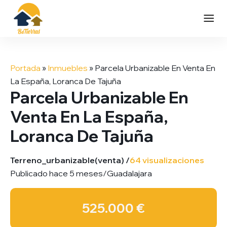
Saltar
al
Portada
»
Inmuebles
»
Parcela Urbanizable En Venta En
contenido
La España, Loranca De Tajuña
Parcela Urbanizable En
Venta En La España,
Loranca De Tajuña
Terreno_urbanizable
(venta) /
64 visualizaciones
Publicado hace 5 meses
/
Guadalajara
525.000 €