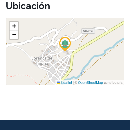
Ubicación
+
−
Leaflet
|
©
OpenStreetMap
contributors