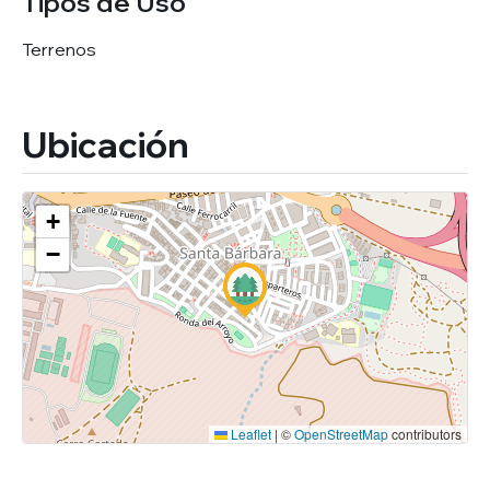
Tipos de Uso
Terrenos
Ubicación
+
−
Leaflet
|
©
OpenStreetMap
contributors