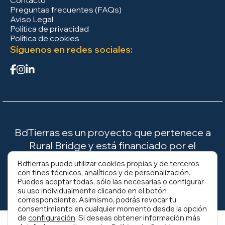
Contacto
Preguntas frecuentes (FAQs)
Aviso Legal
Política de privacidad
Política de cookies
Síguenos en redes sociales:
BdTierras es un proyecto que pertenece a
Rural Bridge y está financiado por el
Ministerio para la Transición Ecológica y el
Bdtierras puede utilizar cookies propias y de terceros
Reto Demográfico (MITECO).
con fines técnicos, analíticos y de personalización.
Puedes aceptar todas, sólo las necesarias o configurar
su uso individualmente clicando en el botón
correspondiente. Asimismo, podrás revocar tu
consentimiento en cualquier momento desde la opción
de
configuración
. Si deseas obtener información más