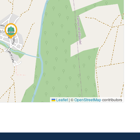
Leaflet
|
©
OpenStreetMap
contributors