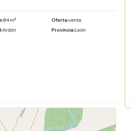
e:
84 m²
Oferta:
venta
:
Ardón
Provincia:
León