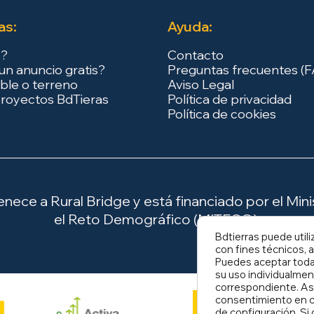
as:
Ayuda:
s?
Contacto
un anuncio gratis?
Preguntas frecuentes (
ble o terreno
Aviso Legal
royectos BdTieras
Política de privacidad
Política de cookies
ece a Rural Bridge y está financiado por el Minis
el Reto Demográfico (MITECO).
Bdtierras puede utili
con fines técnicos, a
Puedes aceptar todas
su uso individualmen
correspondiente. As
consentimiento en c
de
configuración
. S