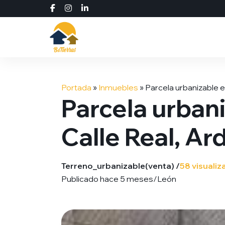
Saltar
al
Portada
»
Inmuebles
»
Parcela urbanizable e
contenido
Parcela urbani
Calle Real, Ar
Terreno_urbanizable
(venta) /
58 visualiz
Publicado hace 5 meses
/
León