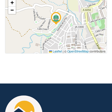
+
−
Leaflet
|
©
OpenStreetMap
contributors