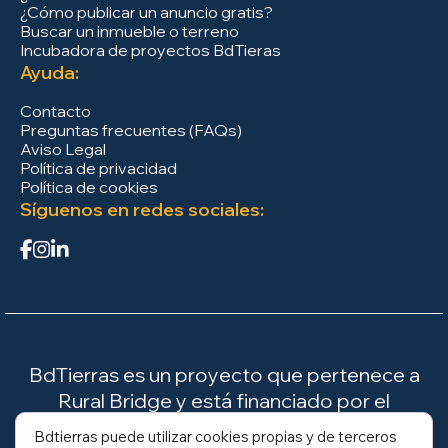
¿Cómo publicar un anuncio gratis?
Buscar un inmueble o terreno
Incubadora de proyectos BdTieras
Ayuda:
Contacto
Preguntas frecuentes (FAQs)
Aviso Legal
Política de privacidad
Política de cookies
Síguenos en redes sociales:
BdTierras es un proyecto que pertenece a
Rural Bridge y está financiado por el
Ministerio para la Transición Ecológica y el
Bdtierras puede utilizar cookies propias y de terceros