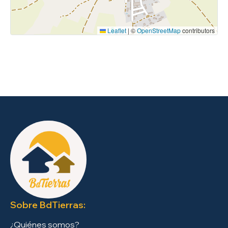
Leaflet
|
©
OpenStreetMap
contributors
Sobre BdTierras:
¿Quiénes somos?