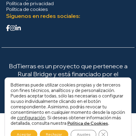
Política de privacidad
Política de cookies
Síguenos en redes sociales:
BdTierras es un proyecto que pertenece a
Rural Bridge y está financiado por el
Ministerio para la Transición Ecológica y el
Bdtierras puede utilizar cookies propias y de terceros
Reto Demográfico (MITECO).
con fines técnicos, analíticos y de personalización.
Puedes aceptar todas, sólo las necesarias o configurar
su uso individualmente clicando en el botón
correspondiente. Asimismo, podrás revocar tu
consentimiento en cualquier momento desde la opción
de
configuración
. Si deseas obtener información más
detallada, consulta nuestra
.
Política de Cookies
Cerrar el banne
Aceptar
Rechazar
Ajustes