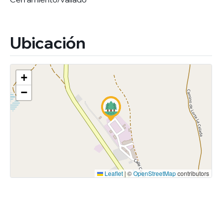
Ubicación
+
−
Leaflet
|
©
OpenStreetMap
contributors