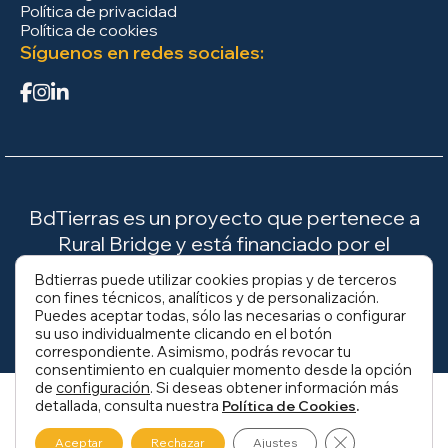
Política de privacidad
Política de cookies
Síguenos en redes sociales:
BdTierras es un proyecto que pertenece a
Rural Bridge y está financiado por el
Ministerio para la Transición Ecológica y el
Bdtierras puede utilizar cookies propias y de terceros
Reto Demográfico (MITECO).
con fines técnicos, analíticos y de personalización.
Puedes aceptar todas, sólo las necesarias o configurar
su uso individualmente clicando en el botón
correspondiente. Asimismo, podrás revocar tu
consentimiento en cualquier momento desde la opción
de
configuración
. Si deseas obtener información más
detallada, consulta nuestra
.
Política de Cookies
Cerrar el banne
Aceptar
Rechazar
Ajustes