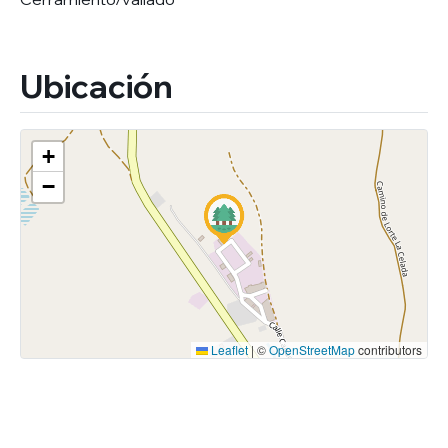
Ubicación
+
−
Leaflet
|
©
OpenStreetMap
contributors